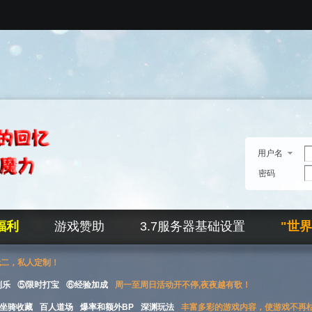
用户名
密码
福利
游戏赞助
3.7服务器基础设置
"世
无二，私人定制！
刮乐
⑤限时打宝
⑥经验加成
周一至周日活动开不停,夜夜越有歌！
坐骑收藏
百人道场
爆率和额外BP
深渊玩法
丰富多彩的游戏内容，使游戏不再