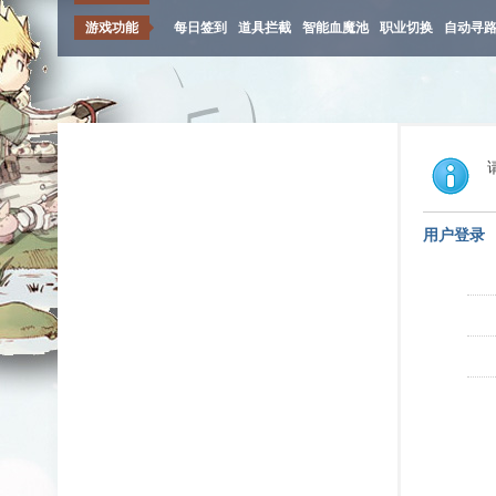
游戏功能
每日签到
道具拦截
智能血魔池
职业切换
自动寻
用户登录