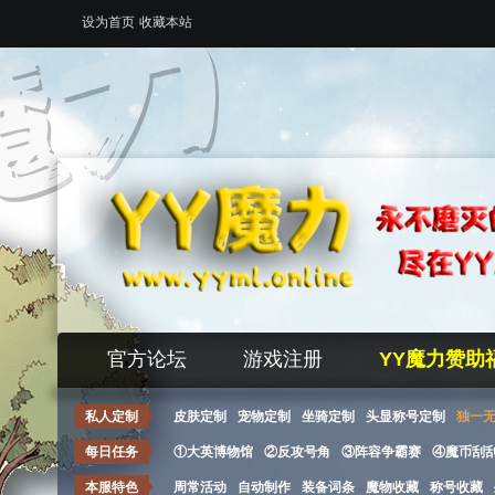
设为首页
收藏本站
官方论坛
游戏注册
YY魔力赞助
私人定制
皮肤定制
宠物定制
坐骑定制
头显称号定制
独一
每日任务
①大英博物馆
②反攻号角
③阵容争霸赛
④魔币刮
本服特色
周常活动
自动制作
装备词条
魔物收藏
称号收藏