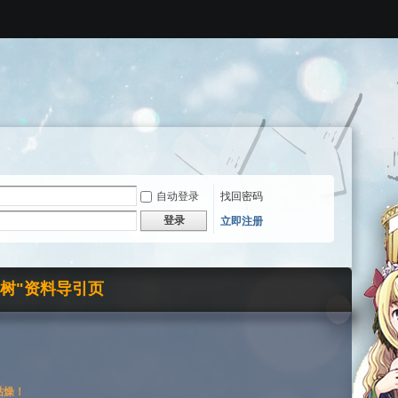
自动登录
找回密码
登录
立即注册
界树"资料导引页
枯燥！