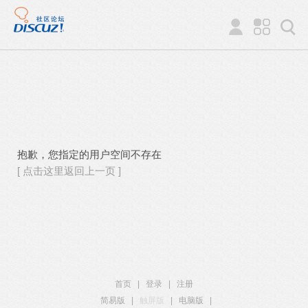
抱歉，您指定的用户空间不存在
[ 点击这里返回上一页 ]
首页
|
登录
|
注册
简易版
|
触屏版
|
电脑版
|