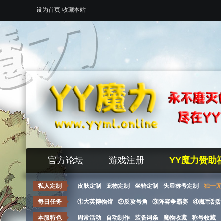
设为首页
收藏本站
官方论坛
游戏注册
YY魔力赞助
私人定制
皮肤定制
宠物定制
坐骑定制
头显称号定制
独一
每日任务
①大英博物馆
②反攻号角
③阵容争霸赛
④魔币刮
本服特色
周常活动
自动制作
装备词条
魔物收藏
称号收藏