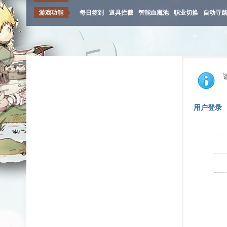
游戏功能
每日签到
道具拦截
智能血魔池
职业切换
自动寻
用户登录