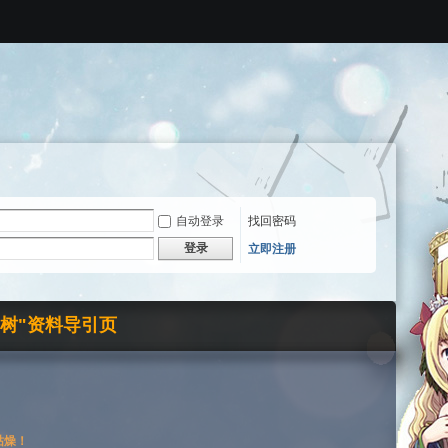
自动登录
找回密码
登录
立即注册
界树"资料导引页
枯燥！