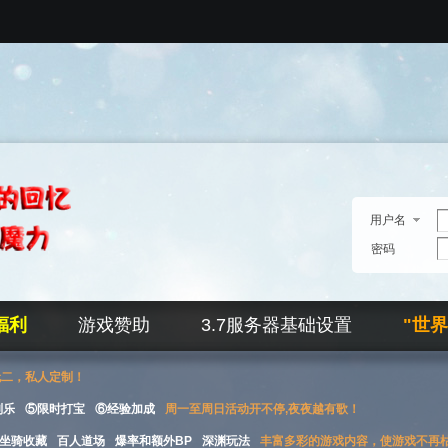
用户名
密码
福利
游戏赞助
3.7服务器基础设置
"世
无二，私人定制！
刮乐
⑤限时打宝
⑥经验加成
周一至周日活动开不停,夜夜越有歌！
坐骑收藏
百人道场
爆率和额外BP
深渊玩法
丰富多彩的游戏内容，使游戏不再