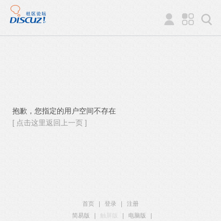
抱歉，您指定的用户空间不存在
[ 点击这里返回上一页 ]
首页
|
登录
|
注册
简易版
|
触屏版
|
电脑版
|