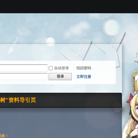
自动登录
找回密码
登录
立即注册
界树"资料导引页
枯燥！