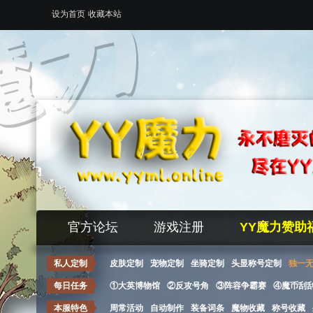
设为首页
收藏本站
官方论坛
游戏注册
YY魔力赞助
私人定制
皮肤定制
宠物定制
坐骑定制
头显称号定制
独一
每日任务
①大英博物馆
②反攻号角
③阵容争霸赛
④魔币刮
本服特色
周常活动
自动制作
装备词条
魔物收藏
称号收藏