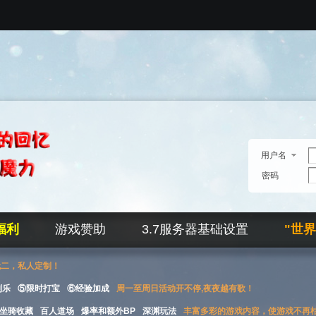
用户名
密码
福利
游戏赞助
3.7服务器基础设置
"世
无二，私人定制！
刮乐
⑤限时打宝
⑥经验加成
周一至周日活动开不停,夜夜越有歌！
坐骑收藏
百人道场
爆率和额外BP
深渊玩法
丰富多彩的游戏内容，使游戏不再