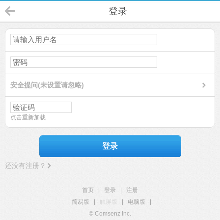
登录
安全提问(未设置请忽略)
点击重新加载
登录
还没有注册？
首页
|
登录
|
注册
简易版
|
触屏版
|
电脑版
|
© Comsenz Inc.