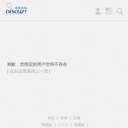
抱歉，您指定的用户空间不存在
[ 点击这里返回上一页 ]
首页
|
登录
|
注册
简易版
|
触屏版
|
电脑版
|