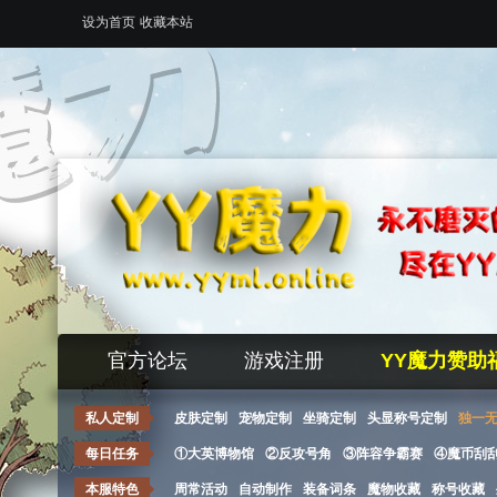
设为首页
收藏本站
官方论坛
游戏注册
YY魔力赞助
私人定制
皮肤定制
宠物定制
坐骑定制
头显称号定制
独一
每日任务
①大英博物馆
②反攻号角
③阵容争霸赛
④魔币刮
本服特色
周常活动
自动制作
装备词条
魔物收藏
称号收藏