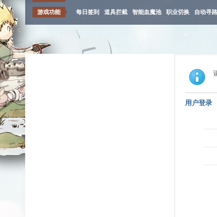
游戏功能
每日签到
道具拦截
智能血魔池
职业切换
自动寻
用户登录