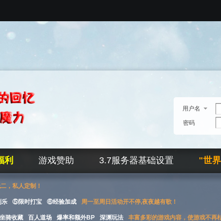
用户名
密码
福利
游戏赞助
3.7服务器基础设置
"世
无二，私人定制！
刮乐
⑤限时打宝
⑥经验加成
周一至周日活动开不停,夜夜越有歌！
坐骑收藏
百人道场
爆率和额外BP
深渊玩法
丰富多彩的游戏内容，使游戏不再