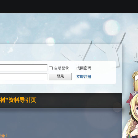
自动登录
找回密码
登录
立即注册
界树"资料导引页
枯燥！