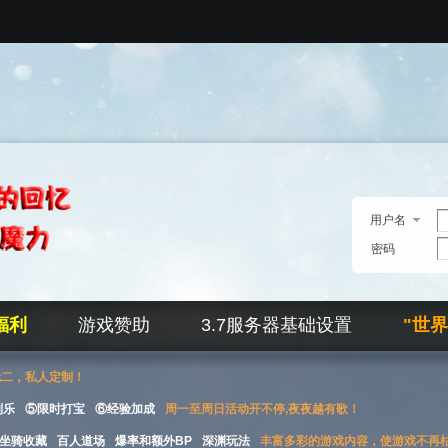
用户名
密码
福利
游戏赞助
3.7服务器基础设置
"世
无二，私人定制！
刮乐
⑤限时打宝
⑥经验加成
周一至周日活动开不停,夜夜越有歌！
坐骑收藏
百人道场
爆率和额外BP
深渊玩法
丰富多彩的游戏内容，使游戏不再