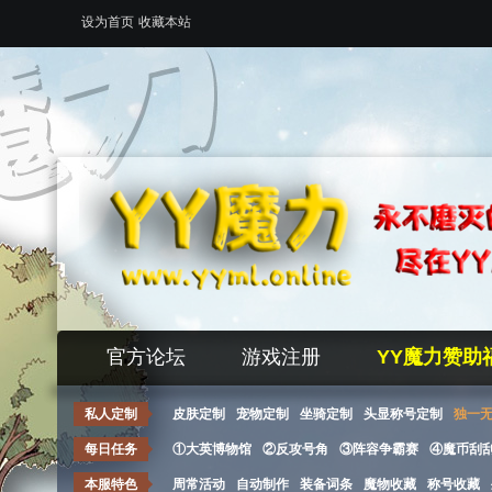
设为首页
收藏本站
官方论坛
游戏注册
YY魔力赞助
私人定制
皮肤定制
宠物定制
坐骑定制
头显称号定制
独一
每日任务
①大英博物馆
②反攻号角
③阵容争霸赛
④魔币刮
本服特色
周常活动
自动制作
装备词条
魔物收藏
称号收藏