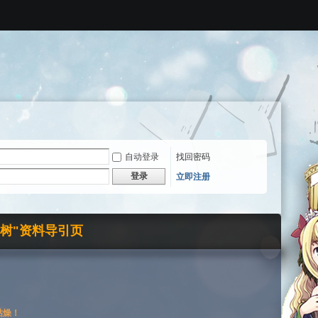
自动登录
找回密码
登录
立即注册
界树"资料导引页
枯燥！