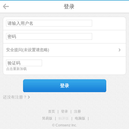
登录
安全提问(未设置请忽略)
点击重新加载
登录
还没有注册？
首页
|
登录
|
注册
简易版
|
触屏版
|
电脑版
|
© Comsenz Inc.