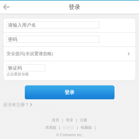
登录
安全提问(未设置请忽略)
点击重新加载
登录
还没有注册？
首页
|
登录
|
注册
简易版
|
触屏版
|
电脑版
|
© Comsenz Inc.