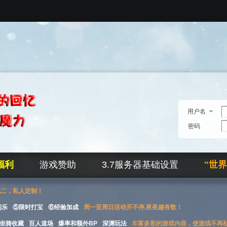
用户名
密码
福利
游戏赞助
3.7服务器基础设置
"世
无二，私人定制！
刮乐
⑤限时打宝
⑥经验加成
周一至周日活动开不停,夜夜越有歌！
坐骑收藏
百人道场
爆率和额外BP
深渊玩法
丰富多彩的游戏内容，使游戏不再