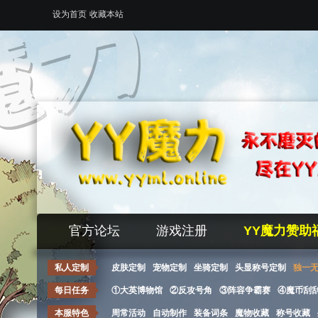
设为首页
收藏本站
官方论坛
游戏注册
YY魔力赞助
私人定制
皮肤定制
宠物定制
坐骑定制
头显称号定制
独一
每日任务
①大英博物馆
②反攻号角
③阵容争霸赛
④魔币刮
本服特色
周常活动
自动制作
装备词条
魔物收藏
称号收藏