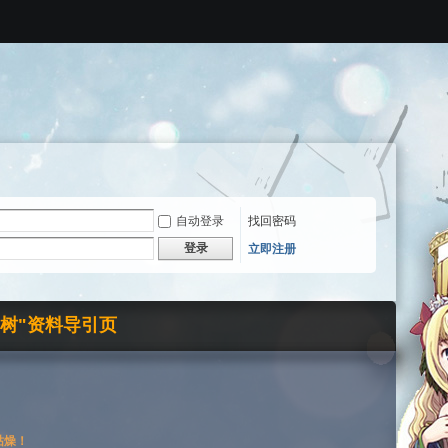
自动登录
找回密码
登录
立即注册
界树"资料导引页
枯燥！