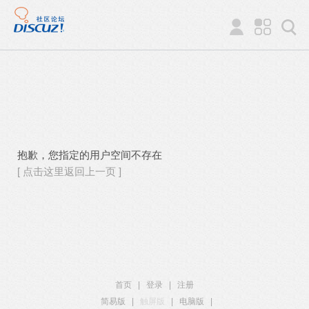
抱歉，您指定的用户空间不存在
[ 点击这里返回上一页 ]
首页
|
登录
|
注册
简易版
|
触屏版
|
电脑版
|