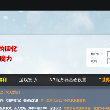
用户名
密码
福利
游戏赞助
3.7服务器基础设置
"世
无二，私人定制！
刮乐
⑤限时打宝
⑥经验加成
周一至周日活动开不停,夜夜越有歌！
坐骑收藏
百人道场
爆率和额外BP
深渊玩法
丰富多彩的游戏内容，使游戏不再