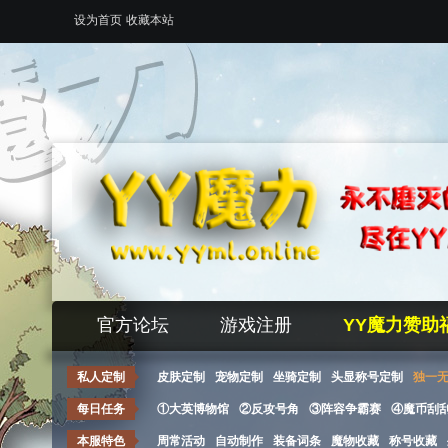
设为首页
收藏本站
官方论坛
游戏注册
YY魔力赞助
私人定制
皮肤定制
宠物定制
坐骑定制
头显称号定制
独一
每日任务
①大英博物馆
②反攻号角
③阵容争霸赛
④魔币刮
本服特色
周常活动
自动制作
装备词条
魔物收藏
称号收藏