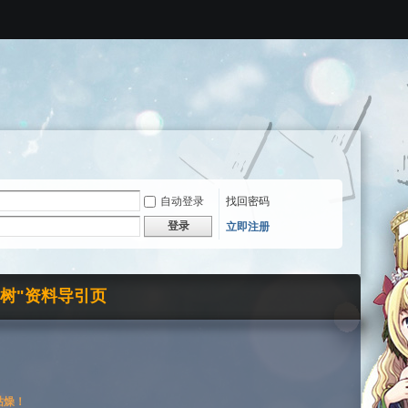
自动登录
找回密码
登录
立即注册
界树"资料导引页
枯燥！