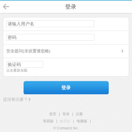
登录
安全提问(未设置请忽略)
点击重新加载
登录
还没有注册？
首页
|
登录
|
注册
简易版
|
触屏版
|
电脑版
|
© Comsenz Inc.