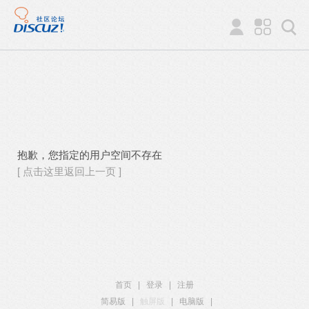
抱歉，您指定的用户空间不存在
[ 点击这里返回上一页 ]
首页
|
登录
|
注册
简易版
|
触屏版
|
电脑版
|