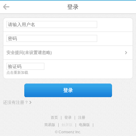
登录
安全提问(未设置请忽略)
点击重新加载
登录
还没有注册？
首页
|
登录
|
注册
简易版
|
触屏版
|
电脑版
|
© Comsenz Inc.