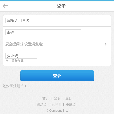
登录
安全提问(未设置请忽略)
点击重新加载
登录
还没有注册？
首页
|
登录
|
注册
简易版
|
触屏版
|
电脑版
|
© Comsenz Inc.