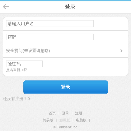
登录
安全提问(未设置请忽略)
点击重新加载
登录
还没有注册？
首页
|
登录
|
注册
简易版
|
触屏版
|
电脑版
|
© Comsenz Inc.