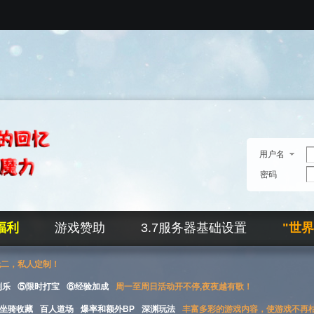
用户名
密码
福利
游戏赞助
3.7服务器基础设置
"世
无二，私人定制！
刮乐
⑤限时打宝
⑥经验加成
周一至周日活动开不停,夜夜越有歌！
坐骑收藏
百人道场
爆率和额外BP
深渊玩法
丰富多彩的游戏内容，使游戏不再