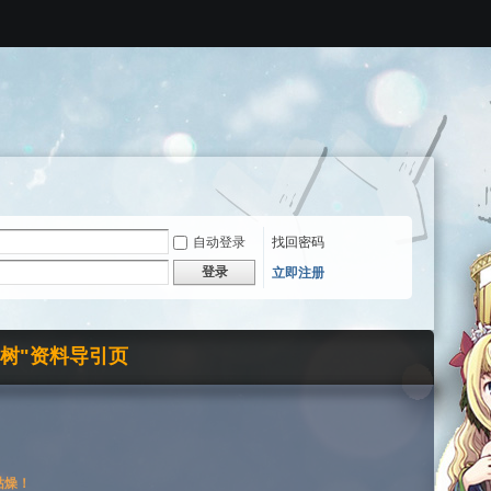
自动登录
找回密码
登录
立即注册
界树"资料导引页
枯燥！