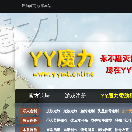
设为首页
收藏本站
官方论坛
游戏注册
YY魔力赞助
私人定制
皮肤定制
宠物定制
坐骑定制
头显称号定制
独一
每日任务
①大英博物馆
②反攻号角
③阵容争霸赛
④魔币刮
本服特色
周常活动
自动制作
装备词条
魔物收藏
称号收藏