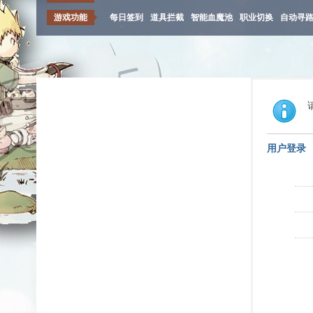
游戏功能
每日签到
道具拦截
智能血魔池
职业切换
自动寻
用户登录