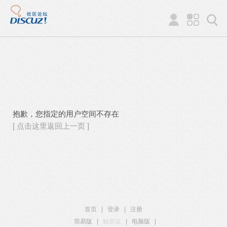
抱歉，您指定的用户空间不存在
[ 点击这里返回上一页 ]
首页
|
登录
|
注册
简易版
|
触屏版
|
电脑版
|