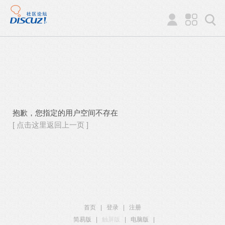
抱歉，您指定的用户空间不存在
[ 点击这里返回上一页 ]
首页
|
登录
|
注册
简易版
|
触屏版
|
电脑版
|