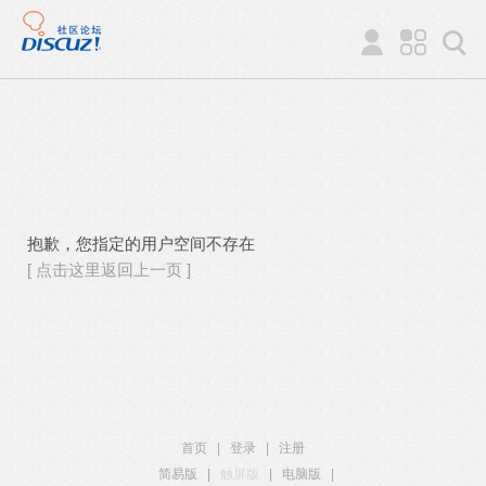
抱歉，您指定的用户空间不存在
[ 点击这里返回上一页 ]
首页
|
登录
|
注册
简易版
|
触屏版
|
电脑版
|