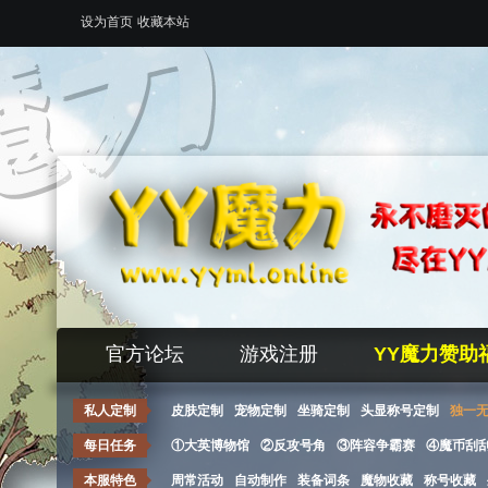
设为首页
收藏本站
官方论坛
游戏注册
YY魔力赞助
私人定制
皮肤定制
宠物定制
坐骑定制
头显称号定制
独一
每日任务
①大英博物馆
②反攻号角
③阵容争霸赛
④魔币刮
本服特色
周常活动
自动制作
装备词条
魔物收藏
称号收藏