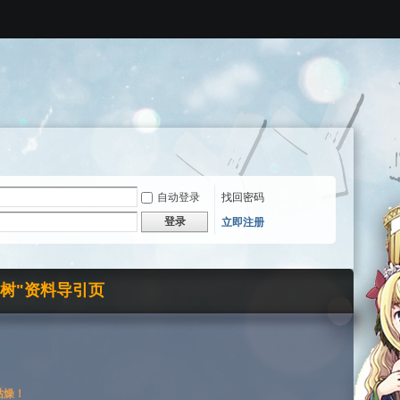
自动登录
找回密码
登录
立即注册
界树"资料导引页
枯燥！