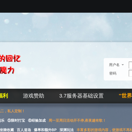
用户名
密码
福利
游戏赞助
3.7服务器基础设置
"世
无二，私人定制！
刮乐
⑤限时打宝
⑥经验加成
周一至周日活动开不停,夜夜越有歌！
坐骑收藏
百人道场
爆率和额外BP
深渊玩法
丰富多彩的游戏内容，使游戏不再