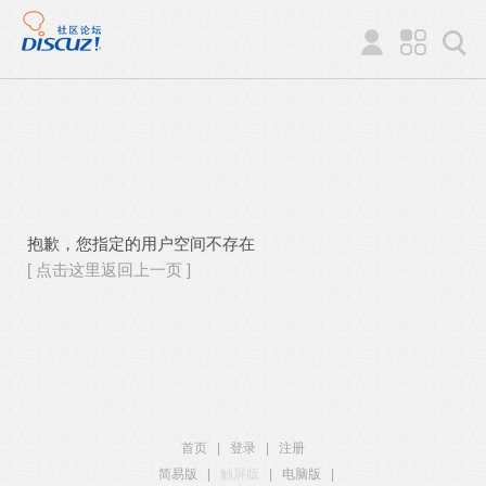
抱歉，您指定的用户空间不存在
[ 点击这里返回上一页 ]
首页
|
登录
|
注册
简易版
|
触屏版
|
电脑版
|