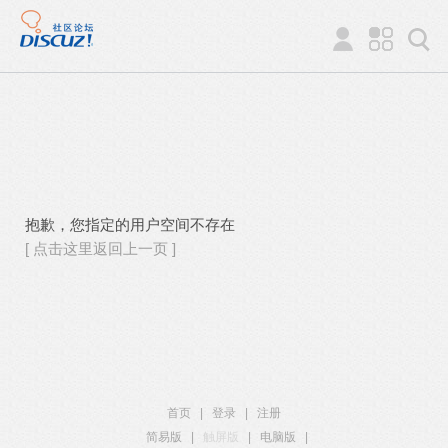
抱歉，您指定的用户空间不存在
[ 点击这里返回上一页 ]
首页
|
登录
|
注册
简易版
|
触屏版
|
电脑版
|