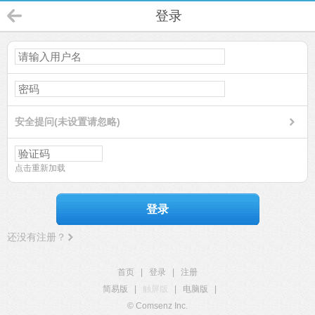
登录
安全提问(未设置请忽略)
点击重新加载
登录
还没有注册？
首页
|
登录
|
注册
简易版
|
触屏版
|
电脑版
|
© Comsenz Inc.