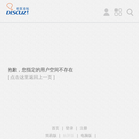
抱歉，您指定的用户空间不存在
[ 点击这里返回上一页 ]
首页
|
登录
|
注册
简易版
|
触屏版
|
电脑版
|