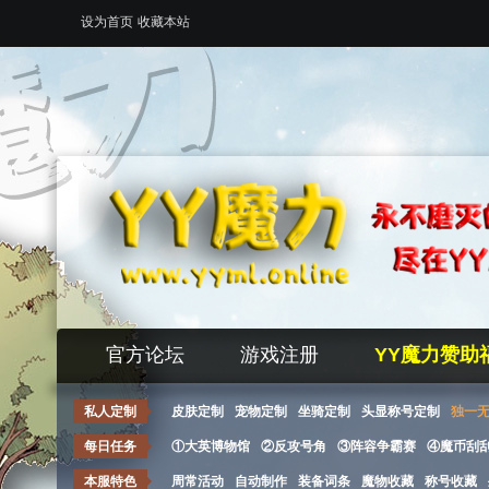
设为首页
收藏本站
官方论坛
游戏注册
YY魔力赞助
私人定制
皮肤定制
宠物定制
坐骑定制
头显称号定制
独一
每日任务
①大英博物馆
②反攻号角
③阵容争霸赛
④魔币刮
本服特色
周常活动
自动制作
装备词条
魔物收藏
称号收藏