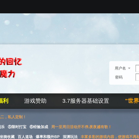
用户名
密码
福利
游戏赞助
3.7服务器基础设置
"世
无二，私人定制！
刮乐
⑤限时打宝
⑥经验加成
周一至周日活动开不停,夜夜越有歌！
坐骑收藏
百人道场
爆率和额外BP
深渊玩法
丰富多彩的游戏内容，使游戏不再