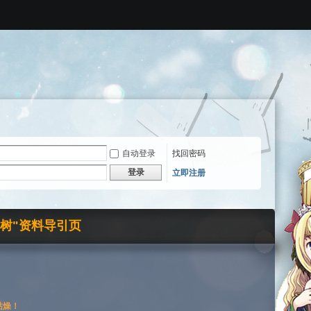
自动登录
找回密码
登录
立即注册
界树"资料导引页
枯燥！