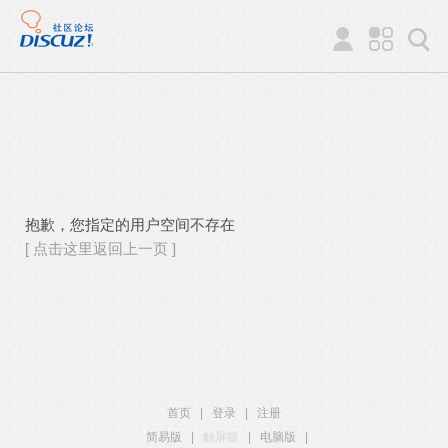
抱歉，您指定的用户空间不存在
[ 点击这里返回上一页 ]
首页
|
登录
|
注册
简易版
|
触屏版
|
电脑版
|