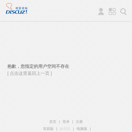
抱歉，您指定的用户空间不存在
[ 点击这里返回上一页 ]
首页
|
登录
|
注册
简易版
|
触屏版
|
电脑版
|