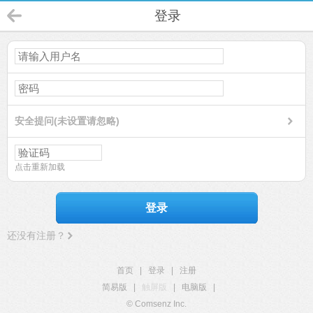
登录
安全提问(未设置请忽略)
点击重新加载
登录
还没有注册？
首页
|
登录
|
注册
简易版
|
触屏版
|
电脑版
|
© Comsenz Inc.