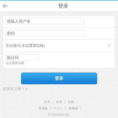
登录
安全提问(未设置请忽略)
点击重新加载
登录
还没有注册？
首页
|
登录
|
注册
简易版
|
触屏版
|
电脑版
|
© Comsenz Inc.