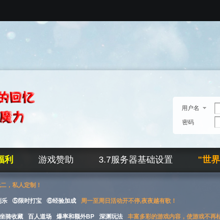
用户名
密码
福利
游戏赞助
3.7服务器基础设置
"世
无二，私人定制！
刮乐
⑤限时打宝
⑥经验加成
周一至周日活动开不停,夜夜越有歌！
坐骑收藏
百人道场
爆率和额外BP
深渊玩法
丰富多彩的游戏内容，使游戏不再