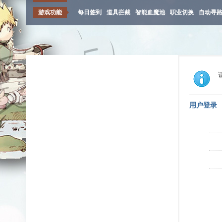
游戏功能
每日签到
道具拦截
智能血魔池
职业切换
自动寻
用户登录