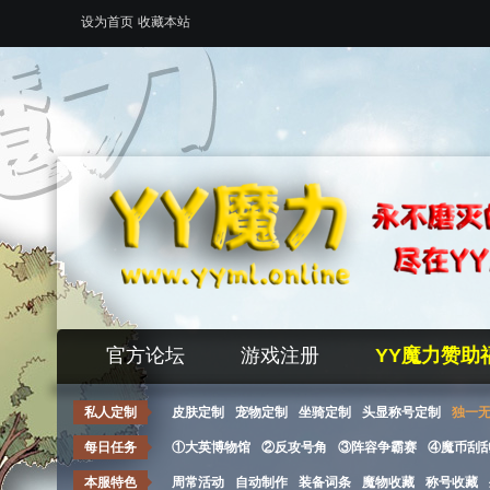
设为首页
收藏本站
官方论坛
游戏注册
YY魔力赞助
私人定制
皮肤定制
宠物定制
坐骑定制
头显称号定制
独一
每日任务
①大英博物馆
②反攻号角
③阵容争霸赛
④魔币刮
本服特色
周常活动
自动制作
装备词条
魔物收藏
称号收藏