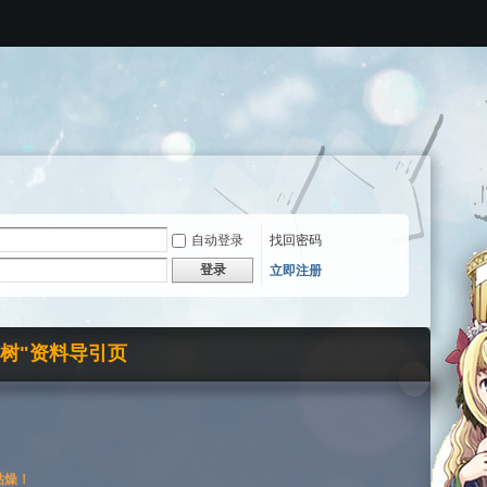
自动登录
找回密码
登录
立即注册
界树"资料导引页
枯燥！