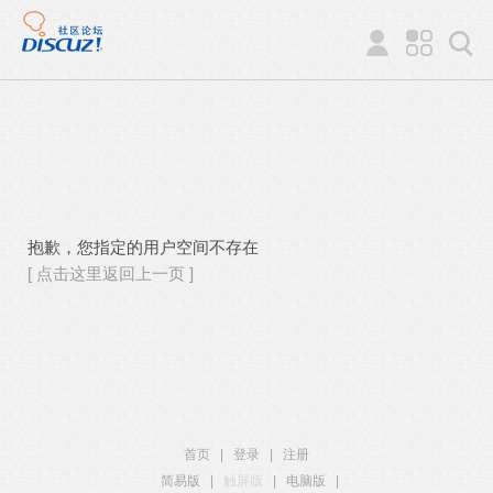
抱歉，您指定的用户空间不存在
[ 点击这里返回上一页 ]
首页
|
登录
|
注册
简易版
|
触屏版
|
电脑版
|