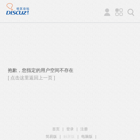
抱歉，您指定的用户空间不存在
[ 点击这里返回上一页 ]
首页
|
登录
|
注册
简易版
|
触屏版
|
电脑版
|