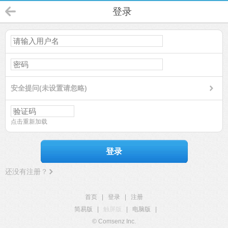
登录
安全提问(未设置请忽略)
点击重新加载
登录
还没有注册？
首页
|
登录
|
注册
简易版
|
触屏版
|
电脑版
|
© Comsenz Inc.