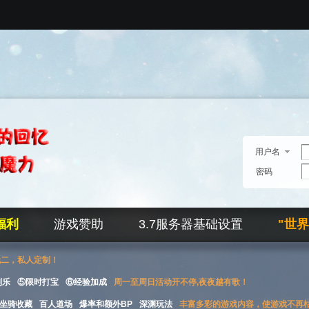
用户名
密码
福利
游戏赞助
3.7服务器基础设置
"世
无二，私人定制！
刮乐
⑤限时打宝
⑥经验加成
周一至周日活动开不停,夜夜越有歌！
坐骑收藏
百人道场
爆率和额外BP
深渊玩法
丰富多彩的游戏内容，使游戏不再