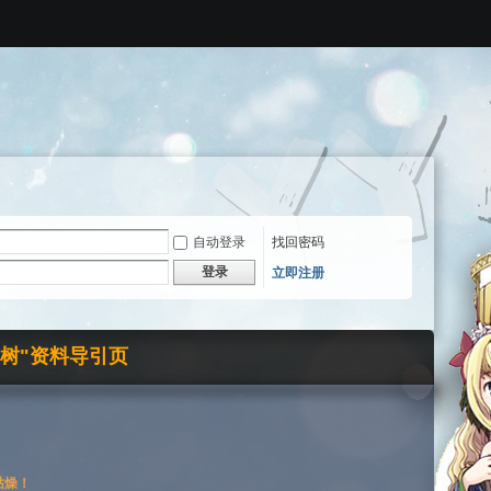
自动登录
找回密码
登录
立即注册
界树"资料导引页
枯燥！