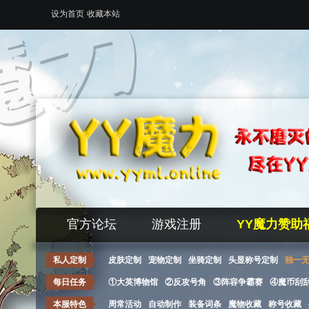
设为首页
收藏本站
官方论坛
游戏注册
YY魔力赞助
私人定制
皮肤定制
宠物定制
坐骑定制
头显称号定制
独一
每日任务
①大英博物馆
②反攻号角
③阵容争霸赛
④魔币刮
本服特色
周常活动
自动制作
装备词条
魔物收藏
称号收藏