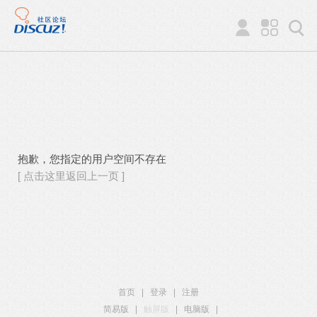
抱歉，您指定的用户空间不存在
[ 点击这里返回上一页 ]
首页
|
登录
|
注册
简易版
|
触屏版
|
电脑版
|