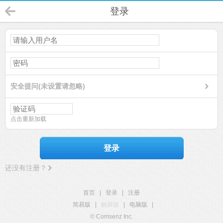
登录
安全提问(未设置请忽略)
点击重新加载
登录
还没有注册？
首页
|
登录
|
注册
简易版
|
触屏版
|
电脑版
|
© Comsenz Inc.