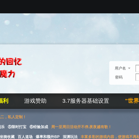
用户名
密码
福利
游戏赞助
3.7服务器基础设置
"世
无二，私人定制！
刮乐
⑤限时打宝
⑥经验加成
周一至周日活动开不停,夜夜越有歌！
坐骑收藏
百人道场
爆率和额外BP
深渊玩法
丰富多彩的游戏内容，使游戏不再