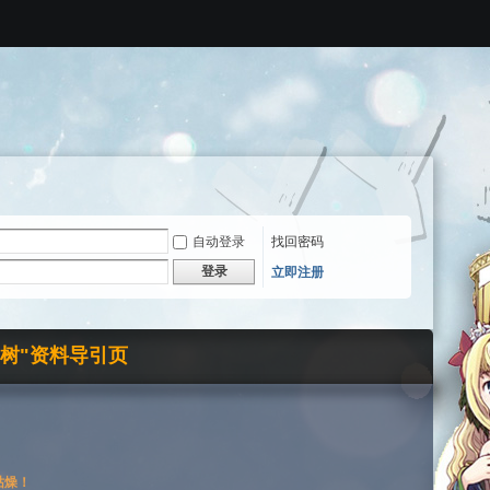
自动登录
找回密码
登录
立即注册
界树"资料导引页
枯燥！