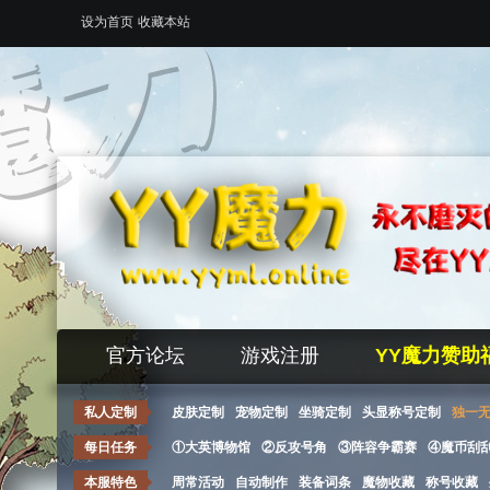
设为首页
收藏本站
官方论坛
游戏注册
YY魔力赞助
私人定制
皮肤定制
宠物定制
坐骑定制
头显称号定制
独一
每日任务
①大英博物馆
②反攻号角
③阵容争霸赛
④魔币刮
本服特色
周常活动
自动制作
装备词条
魔物收藏
称号收藏