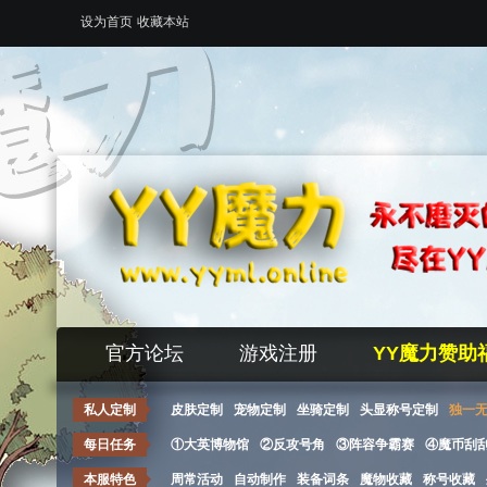
设为首页
收藏本站
官方论坛
游戏注册
YY魔力赞助
私人定制
皮肤定制
宠物定制
坐骑定制
头显称号定制
独一
每日任务
①大英博物馆
②反攻号角
③阵容争霸赛
④魔币刮
本服特色
周常活动
自动制作
装备词条
魔物收藏
称号收藏