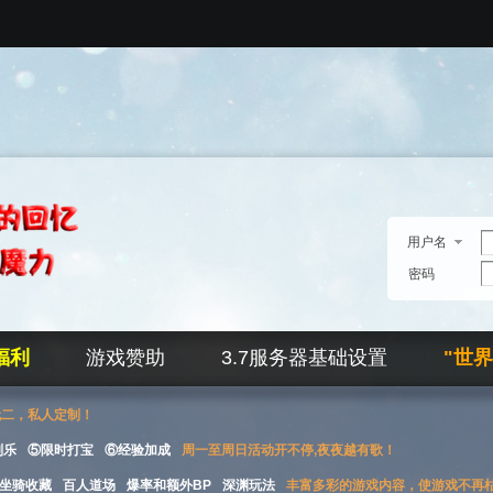
用户名
密码
福利
游戏赞助
3.7服务器基础设置
"世
无二，私人定制！
刮乐
⑤限时打宝
⑥经验加成
周一至周日活动开不停,夜夜越有歌！
坐骑收藏
百人道场
爆率和额外BP
深渊玩法
丰富多彩的游戏内容，使游戏不再