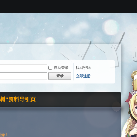
自动登录
找回密码
登录
立即注册
界树"资料导引页
枯燥！