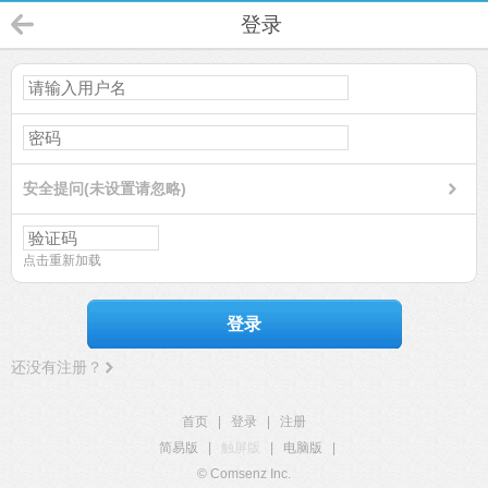
登录
安全提问(未设置请忽略)
点击重新加载
登录
还没有注册？
首页
|
登录
|
注册
简易版
|
触屏版
|
电脑版
|
© Comsenz Inc.