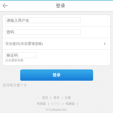
登录
安全提问(未设置请忽略)
点击重新加载
登录
还没有注册？
首页
|
登录
|
注册
简易版
|
触屏版
|
电脑版
|
© Comsenz Inc.