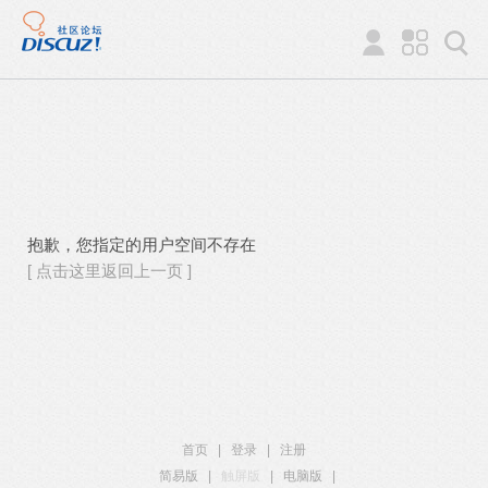
抱歉，您指定的用户空间不存在
[ 点击这里返回上一页 ]
首页
|
登录
|
注册
简易版
|
触屏版
|
电脑版
|