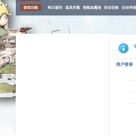
游戏功能
每日签到
道具拦截
智能血魔池
职业切换
自动寻
用户登录