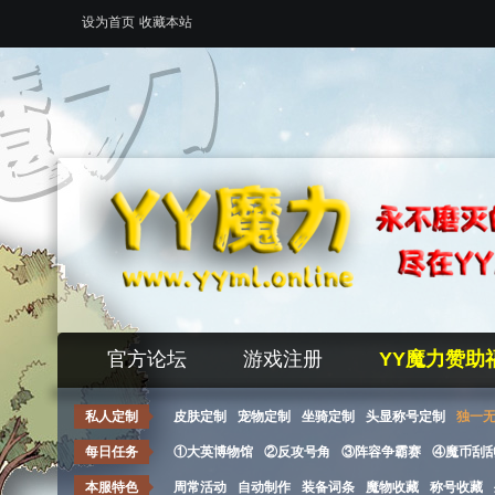
设为首页
收藏本站
官方论坛
游戏注册
YY魔力赞助
私人定制
皮肤定制
宠物定制
坐骑定制
头显称号定制
独一
每日任务
①大英博物馆
②反攻号角
③阵容争霸赛
④魔币刮
本服特色
周常活动
自动制作
装备词条
魔物收藏
称号收藏