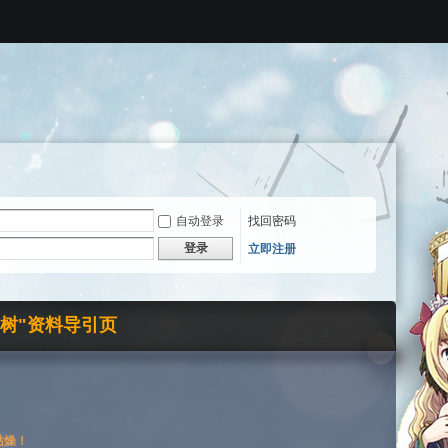
自动登录
找回密码
登录
立即注册
界树"资料导引页
枯燥！