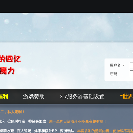
用户名
密码
福利
游戏赞助
3.7服务器基础设置
"世
无二，私人定制！
刮乐
⑤限时打宝
⑥经验加成
周一至周日活动开不停,夜夜越有歌！
坐骑收藏
百人道场
爆率和额外BP
深渊玩法
丰富多彩的游戏内容，使游戏不再