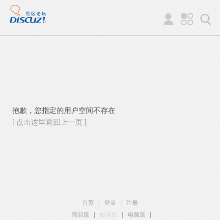
抱歉，您指定的用户空间不存在
[ 点击这里返回上一页 ]
首页
|
登录
|
注册
简易版
|
触屏版
|
电脑版
|