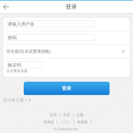
登录
安全提问(未设置请忽略)
点击重新加载
登录
还没有注册？
首页
|
登录
|
注册
简易版
|
触屏版
|
电脑版
|
© Comsenz Inc.