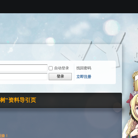
自动登录
找回密码
登录
立即注册
界树"资料导引页
枯燥！