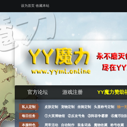
设为首页
收藏本站
官方论坛
游戏注册
YY魔力赞助
私人定制
皮肤定制
宠物定制
坐骑定制
头显称号定制
独一
每日任务
①大英博物馆
②反攻号角
③阵容争霸赛
④魔币刮
本服特色
周常活动
自动制作
装备词条
魔物收藏
称号收藏