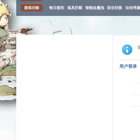
游戏功能
每日签到
道具拦截
智能血魔池
职业切换
自动寻
用户登录