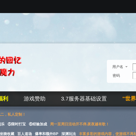
用户名
密码
福利
游戏赞助
3.7服务器基础设置
"世
无二，私人定制！
刮乐
⑤限时打宝
⑥经验加成
周一至周日活动开不停,夜夜越有歌！
坐骑收藏
百人道场
爆率和额外BP
深渊玩法
丰富多彩的游戏内容，使游戏不再