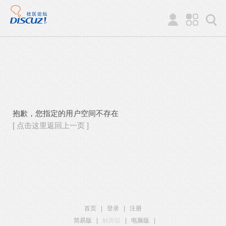
抱歉，您指定的用户空间不存在
[ 点击这里返回上一页 ]
首页
|
登录
|
注册
简易版
|
触屏版
|
电脑版
|